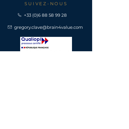
SUIVEZ-NOUS
+33 (0)6 88 58 99 28
gregory.clave@brain4value.com
Coaching de dirigeant
Conseil en management
Publications
Mentions légales
Politique de cookies