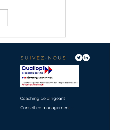
-vous un bon manager ?
s le point avec ces 6
aux
SUIVEZ-NOUS
Coaching de dirigeant
Conseil en management