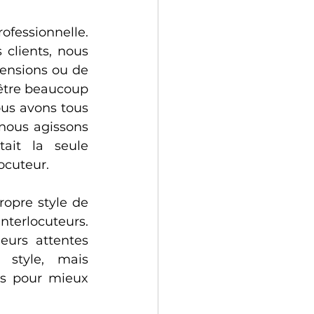
ssionnelle. 
clients, nous 
ensions ou de 
être beaucoup 
us avons tous 
 nous agissons 
it la seule 
ocuteur.
opre style de 
erlocuteurs. 
urs attentes 
 style, mais 
s pour mieux 