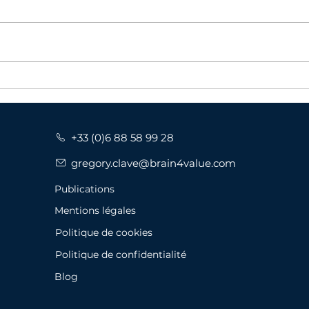
Les 5 piliers du management
Êtes
revus à la lumière des enjeux
Faite
actuels
sign
+33 (0)6 88 58 99 28
gregory.clave@brain4value.com
Publications
Mentions légales
Politique de cookies
Politique de confidentialité
Blog