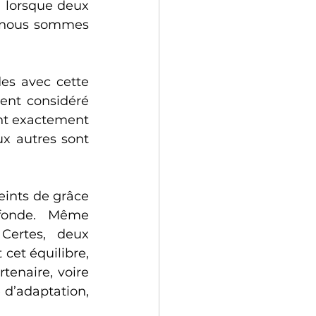
 lorsque deux 
, nous sommes 
es avec cette 
nt considéré 
nt exactement 
 autres sont 
ints de grâce 
fonde. Même 
Certes, deux 
et équilibre, 
enaire, voire 
d’adaptation, 