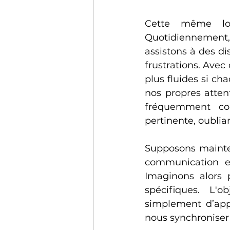
Cette même log
Quotidiennement, 
assistons à des d
frustrations. Avec
plus fluides si ch
nos propres attent
fréquemment co
pertinente, oublia
Supposons mainten
communication et
Imaginons alors p
spécifiques. L'o
simplement d’app
nous synchroniser 