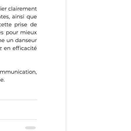
er clairement 
es, ainsi que 
ette prise de 
es pour mieux 
me un danseur 
en efficacité 
mmunication, 
e.